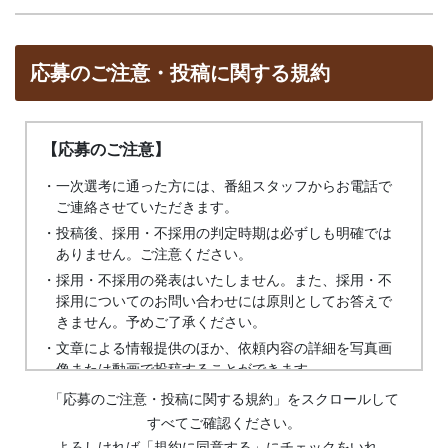
応募のご注意・投稿に関する規約
【応募のご注意】
・一次選考に通った方には、番組スタッフからお電話で
ご連絡させていただきます。
・投稿後、採用・不採用の判定時期は必ずしも明確では
ありません。ご注意ください。
・採用・不採用の発表はいたしません。また、採用・不
採用についてのお問い合わせには原則としてお答えで
きません。予めご了承ください。
・文章による情報提供のほか、依頼内容の詳細を写真画
像または動画で投稿することができます。
・投稿前には必ず、投稿に関する規約をお読みくださ
「応募のご注意・投稿に関する規約」をスクロールして
い。投稿を行った場合、朝日放送テレビは投稿に関す
すべてご確認ください。
る規約を投稿者が十分にご理解し、承諾されたものと
よろしければ「規約に同意する」にチェックをいれ、